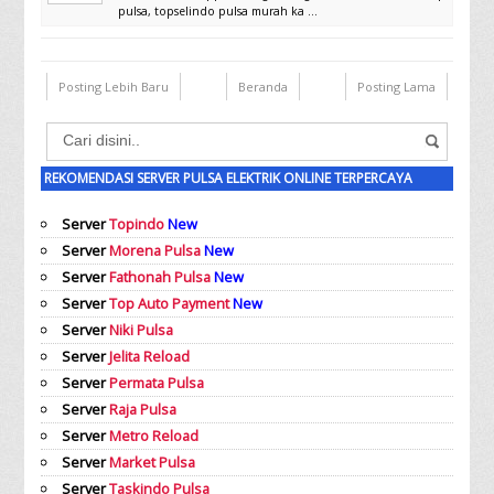
pulsa, topselindo pulsa murah ka ...
Posting Lebih Baru
Beranda
Posting Lama
REKOMENDASI SERVER PULSA ELEKTRIK ONLINE TERPERCAYA
Server
Topindo
New
Server
Morena Pulsa
New
Server
Fathonah Pulsa
New
Server
Top Auto Payment
New
Server
Niki Pulsa
Server
Jelita Reload
Server
Permata Pulsa
Server
Raja Pulsa
Server
Metro Reload
Server
Market Pulsa
Server
Taskindo Pulsa